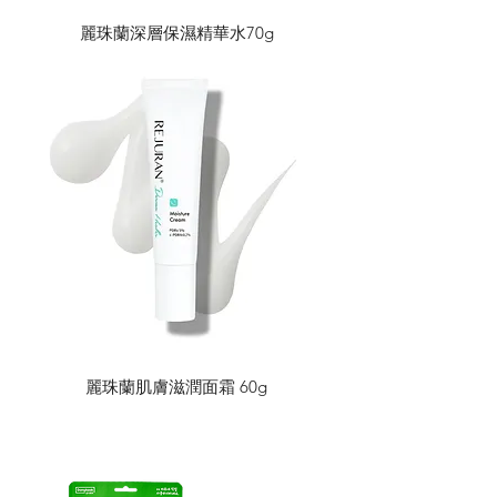
麗珠蘭深層保濕精華水70g
麗珠蘭肌膚滋潤面霜 60g