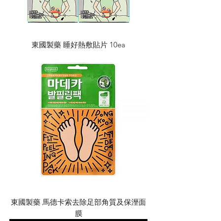
東國製藥 睡好熱敷貼片 10ea
東國製藥 馬德卡索去除足部角質及保溼面
膜