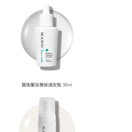
麗珠蘭深層保濕安瓶 30ml