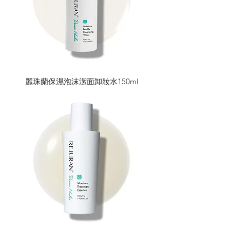
麗珠蘭保濕泡沫潔面卸妝水150ml