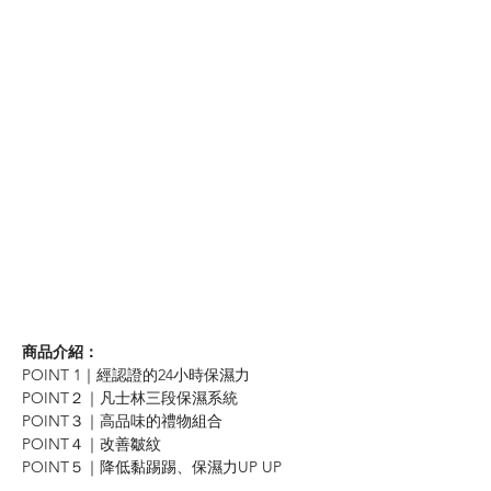
商品介紹：
POINT 1｜經認證的24小時保濕力
POINT２｜凡士林三段保濕系統
POINT３｜高品味的禮物組合
POINT４｜改善皺紋
POINT５｜降低黏踢踢、保濕力UP UP