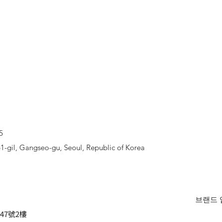
5
1-gil, Gangseo-gu, Seoul, Republic of Korea
브랜드 
7號2樓