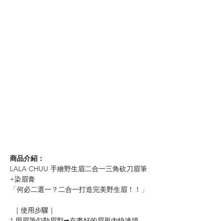
商品介紹：
LALA CHUU 手繪野生眉二合一三角砍刀眉筆
+染眉膏
「
何必二選一？二合一打造完美野生眉！！
」
  ｜使用步驟｜
1.用眉筆勾勒眉型
➡︎
在畫好的眉形內快速填