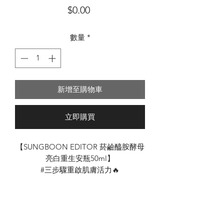
價
$0.00
格
數量
*
新增至購物車
立即購買
【SUNGBOON EDITOR 菸鹼醯胺酵母
亮白重生安瓶50ml】
#三步驟重啟肌膚活力🔥
#喚回年輕柔嫩的肌膚狀態👏🏻👏🏻
這瓶✨亮白重生精華✨可不是一般的美
白精華🤫
❌❌成份中不添加純淨水❌❌