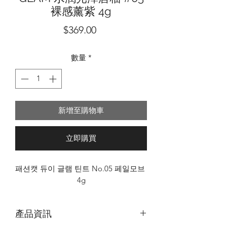
裸感薰紫 4g
價
$369.00
格
數量
*
新增至購物車
立即購買
패션캣 듀이 글램 틴트 No.05 페일모브 
4g
產品資訊