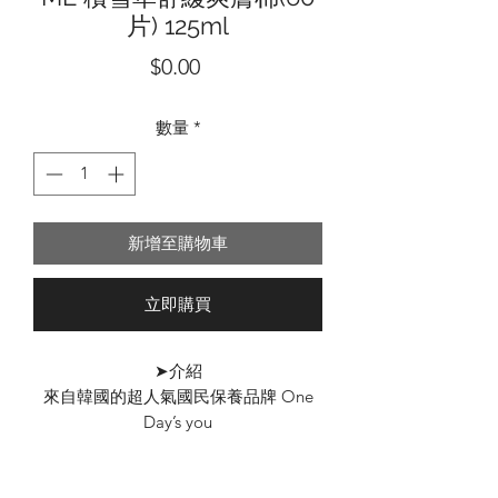
片) 125ml
價
$0.00
格
數量
*
新增至購物車
立即購買
➤介紹
來自韓國的超人氣國民保養品牌 One
Day’s you
產品中只含有水果、草葉等日常生活中
最健康且新鮮的自然有效成份，