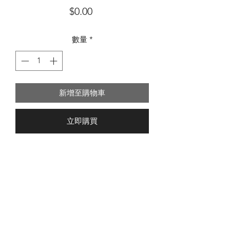
價
$0.00
格
數量
*
新增至購物車
立即購買