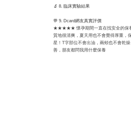
🔬 8. 臨床實驗結果
💬 9. Dcard網友真實評價
★★★★★ 懷孕期間一直在找安全的保
質地很清爽，夏天用也不會覺得厚重，保
星！T字部位不會出油，兩頰也不會乾燥
善，朋友都問我用什麼保養