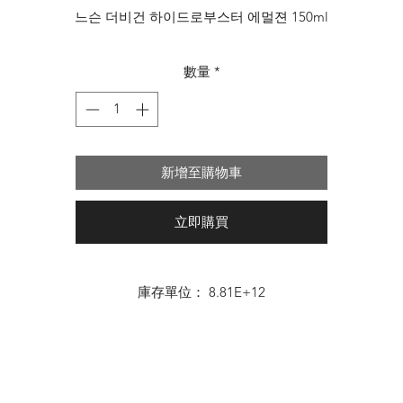
格
느슨 더비건 하이드로부스터 에멀젼 150ml
數量
*
新增至購物車
立即購買
庫存單位： 8.81E+12