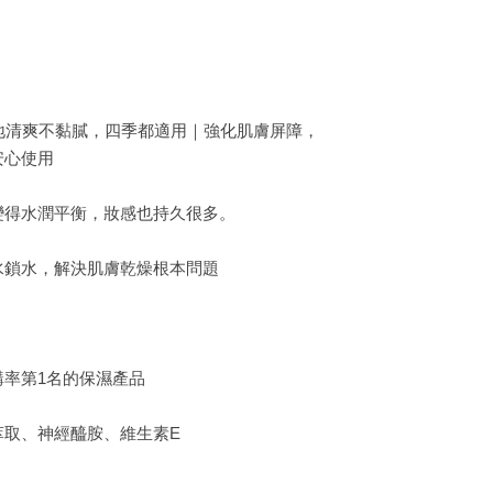
地清爽不黏膩，四季都適用｜強化肌膚屏障，
安心使用
變得水潤平衡，妝感也持久很多。
水鎖水，解決肌膚乾燥根本問題
率第1名的保濕產品
萃取、神經醯胺、維生素E