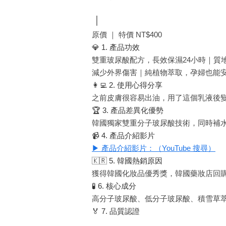
｜
原價 ｜ 特價
NT$400
💎 1. 產品功效
雙重玻尿酸配方，長效保濕24小時｜質
減少外界傷害｜純植物萃取，孕婦也能
👩‍💻 2. 使用心得分享
之前皮膚很容易出油，用了這個乳液後
🏆 3. 產品差異化優勢
韓國獨家雙重分子玻尿酸技術，同時補
📹 4. 產品介紹影片
▶ 產品介紹影片：（YouTube 搜尋）
🇰🇷 5. 韓國熱銷原因
獲得韓國化妝品優秀獎，韓國藥妝店回購
🧪 6. 核心成分
高分子玻尿酸、低分子玻尿酸、積雪草
🏅 7. 品質認證