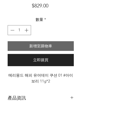
價
$829.00
格
數量
*
新增至購物車
立即購買
메리몽드 해피 유어데이 쿠션 01 #아이
보리 11g*2
產品資訊
｜Merrymonde Happy Your