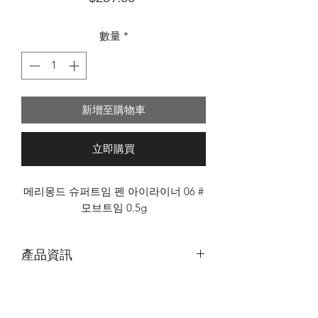
格
數量
*
新增至購物車
立即購買
메리몽드 슈퍼트임 펜 아이라이너 06 #
모브트임 0.5g
產品資訊
｜
原價 NT$289 ｜ 特價
NT$200
（31%