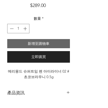
價
$289.00
格
數量
*
新增至購物車
立即購買
메리몽드 슈퍼트임 펜 아이라이너 02 #
초코브라우니 0.5g
產品資訊
｜