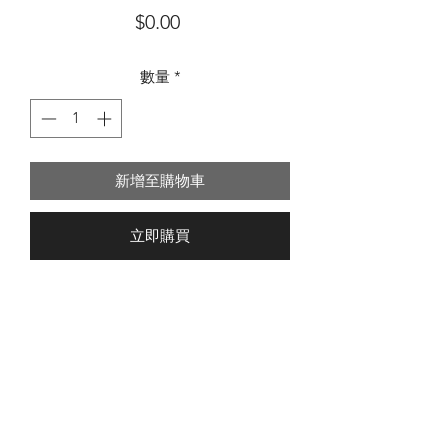
價
$0.00
格
數量
*
新增至購物車
立即購買