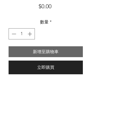
價
$0.00
格
數量
*
新增至購物車
立即購買