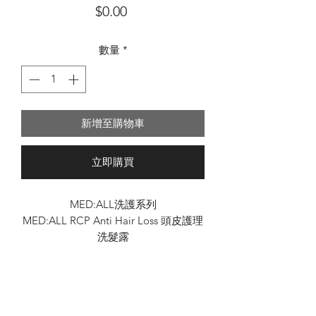
價
$0.00
格
數量
*
新增至購物車
立即購買
MED:ALL洗護系列
MED:ALL RCP Anti Hair Loss 頭皮護理
洗髮露
(300ml/480ml/720ml)
不須香水！自然散發的髮香~♫
-療癒花香調
-溫暖木質調