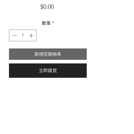
價
$0.00
格
數量
*
新增至購物車
立即購買