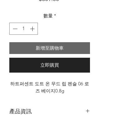
格
數量
*
新增至購物車
立即購買
하트퍼센트 도트 온 무드 립 펜슬 06 로
즈 베이지0.8g
產品資訊
｜
原價 ｜ 特價