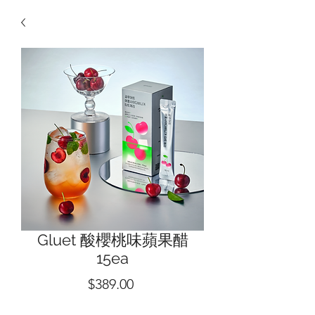
Gluet 酸櫻桃味蘋果醋
15ea
價
$389.00
格