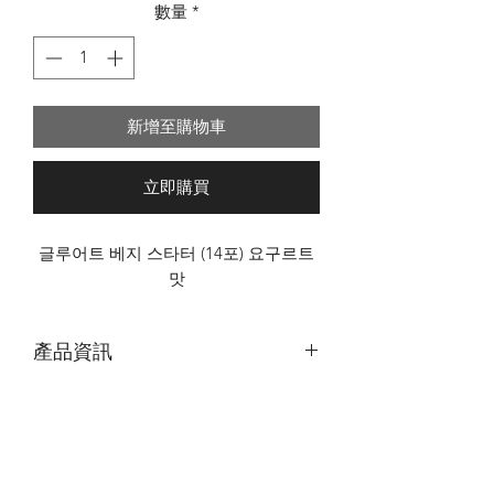
數量
*
新增至購物車
立即購買
글루어트 베지 스타터 (14포) 요구르트
맛
產品資訊
｜
原價 ｜ 特價
NT$300
💎 1. 產品功效
益生菌+蔬菜雙重配方，腸道健康升級