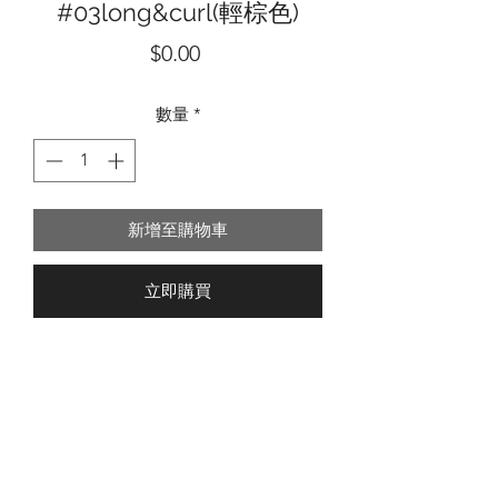
#03long&curl(輕棕色)
價
$0.00
格
數量
*
新增至購物車
立即購買